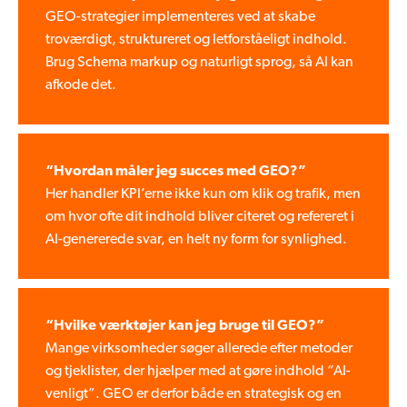
GEO-strategier implementeres ved at skabe
troværdigt, struktureret og letforståeligt indhold.
Brug Schema markup og naturligt sprog, så AI kan
afkode det.
“Hvordan måler jeg succes med GEO?”
Her handler KPI’erne ikke kun om klik og trafik, men
om hvor ofte dit indhold bliver citeret og refereret i
AI-genererede svar, en helt ny form for synlighed.
“Hvilke værktøjer kan jeg bruge til GEO?”
Mange virksomheder søger allerede efter metoder
og tjeklister, der hjælper med at gøre indhold “AI-
venligt”. GEO er derfor både en strategisk og en