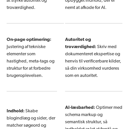
at styrke autoritet og
opbygget indhold, der er
troværdighed.
nemt at afkode for AI.
On-page optimering:
Autoritet og
Justering af tekniske
troværdighed:
Skriv med
elementer som
dokumenteret ekspertise og
hastighed, meta-tags og
henvis til verificerbare kilder,
struktur for at forbedre
så din virksomhed vurderes
brugeroplevelsen.
som en autoritet.
AI-læsbarhed:
Optimer med
Indhold:
Skabe
schema markup og
blogindlæg og sider, der
semantisk struktur, så
matcher søgeord og