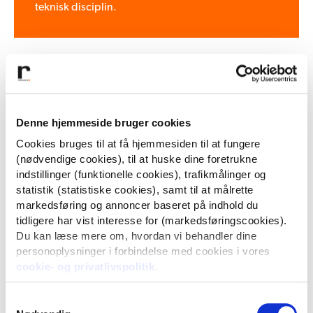
teknisk disciplin.
Kort sagt:
GEO handler om at fremtidssikre din digitale tilstedeværelse.
Ligesom SEO var, og stadig er, en nødvendighed, da Google
Denne hjemmeside bruger cookies
dominerede søgelandskabet, bliver GEO nu en nødvendighed,
fordi søgningen flytter sig til AI.
Cookies bruges til at få hjemmesiden til at fungere
(nødvendige cookies), til at huske dine foretrukne
indstillinger (funktionelle cookies), trafikmålinger og
Med en målrettet GEO-strategi bliver din virksomhed ikke bare
statistik (statistiske cookies), samt til at målrette
fundet, den bliver brugt, citeret og anbefalet af de systemer,
markedsføring og annoncer baseret på indhold du
som dine kunder i stigende grad stoler på.
tidligere har vist interesse for (markedsføringscookies).
Du kan læse mere om, hvordan vi behandler dine
personoplysninger i forbindelse med cookies i vores
cookie- og privatlivspolitik
.
Samtykkevalg