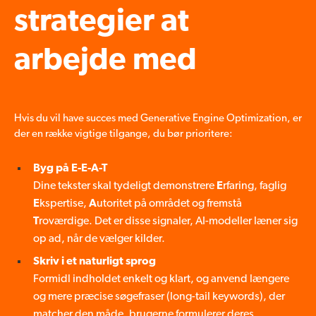
strategier at
arbejde med
Hvis du vil have succes med Generative Engine Optimization, er
der en række vigtige tilgange, du bør prioritere:
Byg på E-E-A-T
Dine tekster skal tydeligt demonstrere
E
rfaring, faglig
E
kspertise,
A
utoritet på området og fremstå
T
roværdige. Det er disse signaler, AI-modeller læner sig
op ad, når de vælger kilder.
Skriv i et naturligt sprog
Formidl indholdet enkelt og klart, og anvend længere
og mere præcise søgefraser (long-tail keywords), der
matcher den måde, brugerne formulerer deres