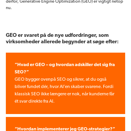
derfor, Generative Engine Optimization (GEO) er vigtigt netop
nu.
GEO er svaret på de nye udfordringer, som
virksomheder allerede begynder at søge efter:
“Hvad er GEO – og hvordan adskiller det sig fra
SEO?”
GEO bygger ovenpå SEO og sikrer, at du også
bliver fundet dér, hvor AI’en skaber svarene. Fordi
klassisk SEO ikke længere er nok, når kunderne får
ét svar direkte fra AI.
“Hvordan implementerer jeg GEO-strategier?”