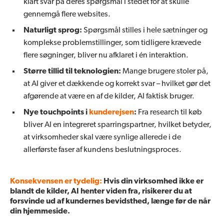
klart svar på deres spørgsmål i stedet for at skulle
gennemgå flere websites.
Naturligt sprog:
Spørgsmål stilles i hele sætninger og
komplekse problemstillinger, som tidligere krævede
flere søgninger, bliver nu afklaret i én interaktion.
Større tillid til teknologien:
Mange brugere stoler på,
at AI giver et dækkende og korrekt svar – hvilket gør det
afgørende at være en af de kilder, AI faktisk bruger.
Nye touchpoints i
kunderejsen
:
Fra research til køb
bliver AI en integreret sparringspartner, hvilket betyder,
at virksomheder skal være synlige allerede i de
allerførste faser af kundens beslutningsproces.
Konsekvensen er tydelig:
Hvis din virksomhed ikke er
blandt de kilder, AI henter viden fra, risikerer du at
forsvinde ud af kundernes bevidsthed, længe før de når
din hjemmeside.