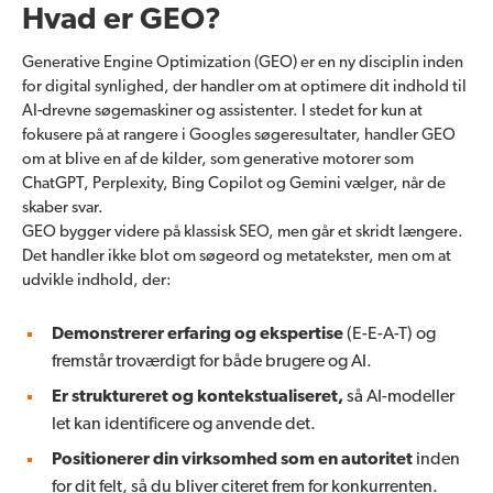
Hvad er GEO?
Generative Engine Optimization (GEO) er en ny disciplin inden
for digital synlighed, der handler om at optimere dit indhold til
AI-drevne søgemaskiner og assistenter. I stedet for kun at
fokusere på at rangere i Googles søgeresultater, handler GEO
om at blive en af de kilder, som generative motorer som
ChatGPT, Perplexity, Bing Copilot og Gemini vælger, når de
skaber svar.
GEO bygger videre på klassisk SEO, men går et skridt længere.
Det handler ikke blot om søgeord og metatekster, men om at
udvikle indhold, der:
Demonstrerer erfaring og ekspertise
(E-E-A-T) og
fremstår troværdigt for både brugere og AI.
Er struktureret og kontekstualiseret,
så AI-modeller
let kan identificere og anvende det.
Positionerer din virksomhed som en autoritet
inden
for dit felt, så du bliver citeret frem for konkurrenten.