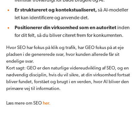
fremstår troværdigt for både brugere og AI.
Er struktureret og kontekstualiseret,
så AI-modeller
let kan identificere og anvende det.
Positionerer din virksomhed som en autoritet
inden
for dit felt, så du bliver citeret frem for konkurrenten.
Hvor SEO har fokus på klik og trafik, har GEO fokus på at eje
pladsen i de genererede svar, hvor kunden allerede får sit
endelige svar.
Kort sagt: GEO er den naturlige videreudvikling af SEO, og en
nødvendig disciplin, hvis du vil sikre, at din virksomhed fortsat
bliver fundet, forstået og brugt i en verden, hvor AI bliver den
primære vej til information.
Læs mere om SEO
her.