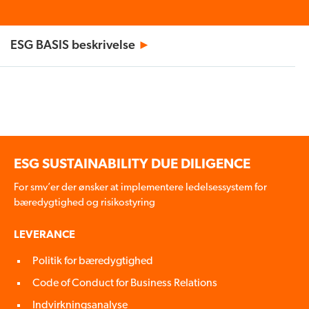
ESG BASIS beskrivelse
►
ESG SUSTAINABILITY DUE DILIGENCE
For smv’er der ønsker at implementere ledelsessystem for
bæredygtighed og risikostyring
LEVERANCE
Politik for bæredygtighed
Code of Conduct for Business Relations
Indvirkningsanalyse