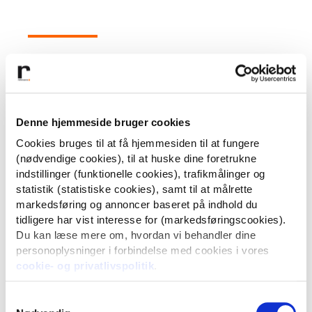
ESG styrker dit brand
I en analyse fra Dansk Erhverv siger virksomhederne, at
Denne hjemmeside bruger cookies
deres største gevinst ved at arbejde med ESG er
forbedret omdømme.
Cookies bruges til at få hjemmesiden til at fungere
(nødvendige cookies), til at huske dine foretrukne
indstillinger (funktionelle cookies), trafikmålinger og
Når din virksomhed sætter fokus på ESG, giver det
statistik (statistiske cookies), samt til at målrette
mulighed for at opbygge en stærk fortælling, et godt
markedsføring og annoncer baseret på indhold du
omdømme og en tydelig position på markedet.
tidligere har vist interesse for (markedsføringscookies).
Virksomheder med et stærkt omdømme klarer sig typisk
Du kan læse mere om, hvordan vi behandler dine
bedre på markedet. Kunderne er mere loyale, og
personoplysninger i forbindelse med cookies i vores
virksomheden har lettere ved at tiltrække kvalificeret
cookie- og privatlivspolitik
.
arbejdskraft. Hvis du vil have det gode omdømme, er det
ikke længere nok kun at levere et godt produkt.
Virksomheden skal også levere på samfundsansvar.
Samtykkevalg