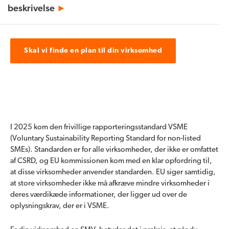
beskrivelse
►
Skal vi finde en plan til din virksomhed
I 2025 kom den frivillige rapporteringsstandard VSME
(Voluntary Sustainability Reporting Standard for non-listed
SMEs). Standarden er for alle virksomheder, der ikke er omfattet
af CSRD, og EU kommissionen kom med en klar opfordring til,
at disse virksomheder anvender standarden. EU siger samtidig,
at store virksomheder ikke må afkræve mindre virksomheder i
deres værdikæde informationer, der ligger ud over de
oplysningskrav, der er i VSME.