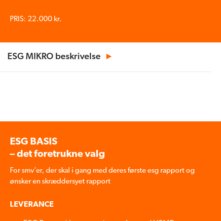
PRIS: 22.000 kr.
ESG MIKRO beskrivelse
►
ESG BASIS
– det foretrukne valg
For smv’er, der skal i gang med deres første esg rapport og
ønsker en skræddersyet rapport
LEVERANCE