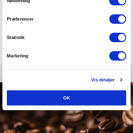
Nødvendig
Sådan kommer du i gang med ESG-
Præferencer
kommunikation
Statistik
Marketing
Vis detaljer
OK