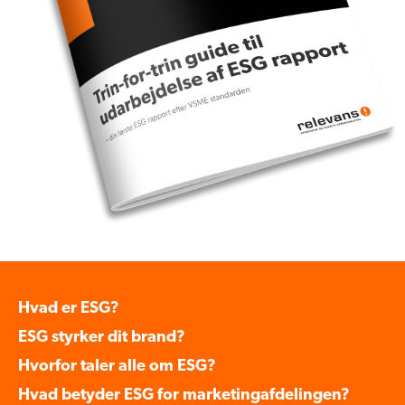
Hvad er ESG?
ESG styrker dit brand?
Hvorfor taler alle om ESG?
Hvad betyder ESG for marketingafdelingen?