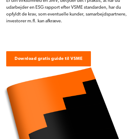
Er din virksomhed en SMV, betyder det i praksis, at når du
udarbejder en ESG rapport efter VSME standarden, har du
opfyldt de krav, som eventuelle kunder, samarbejdspartnere,
investorer m.fl. kan afkræve.
Download gratis guide til VSME