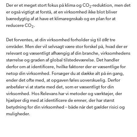
Der er et meget stort fokus på klima og CO
-reduktion, men det
2
er også vigtigt at forstå, at en virksomhed ikke blot bliver
bæredygtig af at have et klimaregnskab og en plan for at
reducere CO
.
2
Det forventes, at din virksomhed forholder sig til
alle
tre
områder. Men der vil selvsagt være stor forskel på, hvad der er
relevant og væsentligt afhængig af din branche, virksomhedens
størrelse og graden af global tilstedeværelse. Det handler
derfor om at identificere, hvilke faktorer der er væsentlige for
netop din virksomhed. Forsøger du at dække alt på én gang,
ender det ofte med, at opgaven føles uoverskuelig. Derfor
anbefaler vi at starte med det, som er væsentligt for din
virksomhed. Hos Relevans har vi metoder og værktøjer, der
hjælper dig med at identificere de emner, der har størst
betydning for din virksomhed – både når det gælder risici og
muligheder.