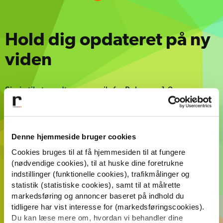
Hold dig opdateret på ny
viden
Sig ja til at modtage e-mails fra Relevans 1-2 gange om
måneden med indsigt, cases, tips og anden inspiration
om markedsføring og kommunikation.
Denne hjemmeside bruger cookies
Cookies bruges til at få hjemmesiden til at fungere
(nødvendige cookies), til at huske dine foretrukne
Tilmeld dig her!
indstillinger (funktionelle cookies), trafikmålinger og
statistik (statistiske cookies), samt til at målrette
Din e-mail
*
markedsføring og annoncer baseret på indhold du
tidligere har vist interesse for (markedsføringscookies).
Du kan læse mere om, hvordan vi behandler dine