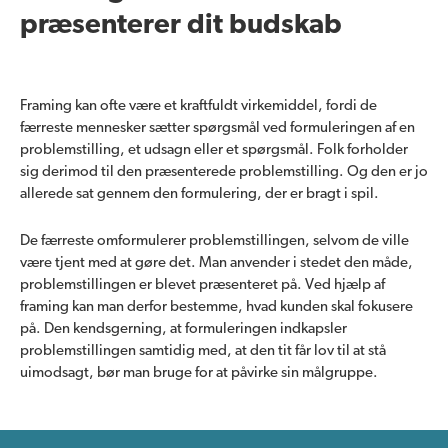
præsenterer dit budskab
Framing kan ofte være et kraftfuldt virkemiddel, fordi de
færreste mennesker sætter spørgsmål ved formuleringen af en
problemstilling, et udsagn eller et spørgsmål. Folk forholder
sig derimod til den præsenterede problemstilling. Og den er jo
allerede sat gennem den formulering, der er bragt i spil.
De færreste omformulerer problemstillingen, selvom de ville
være tjent med at gøre det. Man anvender i stedet den måde,
problemstillingen er blevet præsenteret på. Ved hjælp af
framing kan man derfor bestemme, hvad kunden skal fokusere
på. Den kendsgerning, at formuleringen indkapsler
problemstillingen samtidig med, at den tit får lov til at stå
uimodsagt, bør man bruge for at påvirke sin målgruppe.