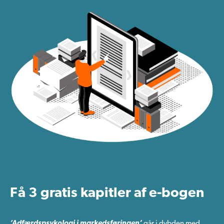
Få 3 gratis kapitler af e-bogen
‘Adfærdspsykologi i markedsføringen’
går i dybden med,