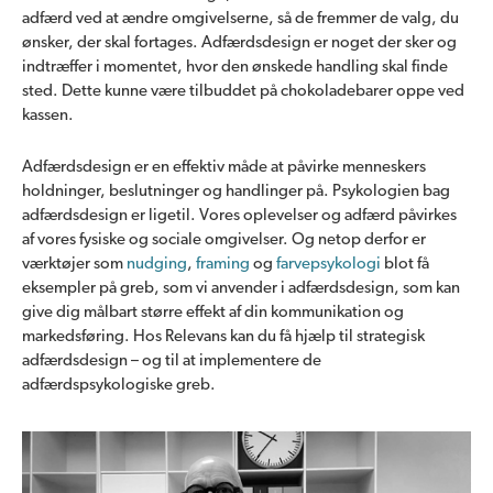
adfærd ved at ændre omgivelserne, så de fremmer de valg, du
ønsker, der skal fortages. Adfærdsdesign er noget der sker og
indtræffer i momentet, hvor den ønskede handling skal finde
sted. Dette kunne være tilbuddet på chokoladebarer oppe ved
kassen.
Adfærdsdesign er en effektiv måde at påvirke menneskers
holdninger, beslutninger og handlinger på. Psykologien bag
adfærdsdesign er ligetil. Vores oplevelser og adfærd påvirkes
af vores fysiske og sociale omgivelser. Og netop derfor er
værktøjer som
nudging
,
framing
og
farvepsykologi
blot få
eksempler på greb, som vi anvender i adfærdsdesign, som kan
give dig målbart større effekt af din kommunikation og
markedsføring. Hos Relevans kan du få hjælp til strategisk
adfærdsdesign – og til at implementere de
adfærdspsykologiske greb.