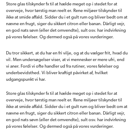
Store glas tilskynder fx til at hælde meget op i stedet for at
overveje, hvor tørstig man reelt er. Rene miljøer tilskynder til
ikke at smide affald. Sidder du i et gult rum og bliver bedt om at
nævne en frugt, siger du sikkert citron eller banan. Dårligt vejr,
en god nats søvn (eller det omvendte), sult osv. har indvirkning
på vores følelser. Og dermed også på vores vurderinger.
Du tror sikkert, at du har en fri vilje, og at du vælger frit, hvad du
vil. Men undersøgelser viser, at vi mennesker er mere ufri, end
vi aner. Fordi vi ofte handler ud fra rutiner, vores følelser og
underbevidsthed. Vi bliver kraftigt påvirket af, hvilket
udgangspunkt vi har.
Store glas tilskynder fx til at hælde meget op i stedet for at
overveje, hvor tørstig man reelt er. Rene miljøer tilskynder til
ikke at smide affald. Sidder du i et gult rum og bliver bedt om at
nævne en frugt, siger du sikkert citron eller banan. Dårligt vejr,
en god nats søvn (eller det omvendte), sult osv. har indvirkning
på vores følelser. Og dermed også på vores vurderinger.