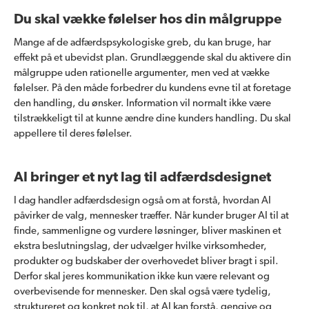
Du skal vække følelser hos din målgruppe
Mange af de adfærdspsykologiske greb, du kan bruge, har
effekt på et ubevidst plan. Grundlæggende skal du aktivere din
målgruppe uden rationelle argumenter, men ved at vække
følelser. På den måde forbedrer du kundens evne til at foretage
den handling, du ønsker. Information vil normalt ikke være
tilstrækkeligt til at kunne ændre dine kunders handling. Du skal
appellere til deres følelser.
AI bringer et nyt lag til adfærdsdesignet
I dag handler adfærdsdesign også om at forstå, hvordan AI
påvirker de valg, mennesker træffer. Når kunder bruger AI til at
finde, sammenligne og vurdere løsninger, bliver maskinen et
ekstra beslutningslag, der udvælger hvilke virksomheder,
produkter og budskaber der overhovedet bliver bragt i spil.
Derfor skal jeres kommunikation ikke kun være relevant og
overbevisende for mennesker. Den skal også være tydelig,
struktureret og konkret nok til, at AI kan forstå, gengive og