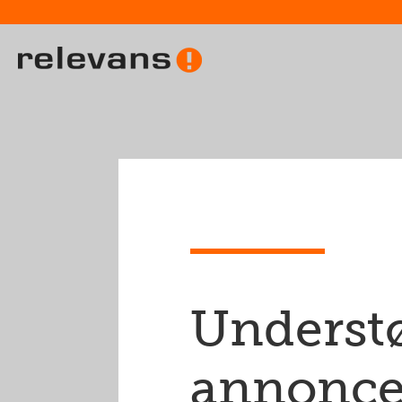
Understø
annonce