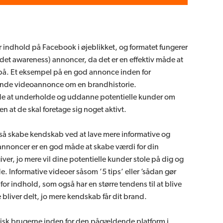
r indhold på Facebook i øjeblikket, og formatet fungerer
ldet awareness) annoncer, da det er en effektiv måde at
. Et eksempel på en god annonce inden for
ende videoannonce om en brandhistorie.
åde at underholde og uddanne potentielle kunder om
 at de skal foretage sig noget aktivt.
å skabe kendskab ved at lave mere informative og
nnoncer er en god måde at skabe værdi for din
er, jo mere vil dine potentielle kunder stole på dig og
. Informative videoer såsom ’5 tips’ eller ’sådan gør
or indhold, som også har en større tendens til at blive
bliver delt, jo mere kendskab får dit brand.
isk brugerne inden for den pågældende platform i