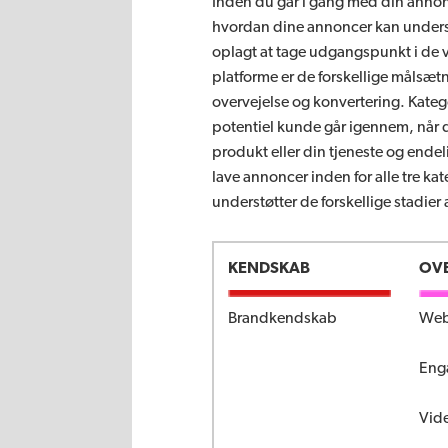
Inden du går i gang med din annonce
hvordan dine annoncer kan unders
oplagt at tage udgangspunkt i de 
platforme er de forskellige målsæt
overvejelse og konvertering. Kateg
potentiel kunde går igennem, når d
produkt eller din tjeneste og endel
lave annoncer inden for alle tre kate
understøtter de forskellige stadier
KENDSKAB
OVE
Brandkendskab
Web
Eng
Vid