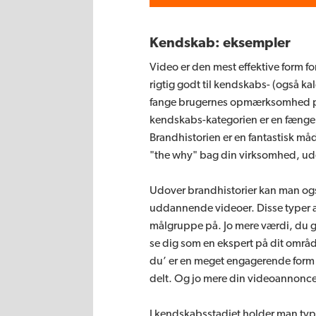
Kendskab: eksempler
Video er den mest effektive form fo
rigtig godt til kendskabs- (også ka
fange brugernes opmærksomhed på
kendskabs-kategorien er en fæng
Brandhistorien er en fantastisk m
"the why" bag din virksomhed, uden
Udover brandhistorier kan man ogs
uddannende videoer. Disse typer a
målgruppe på. Jo mere værdi, du giv
se dig som en ekspert på dit område
du’ er en meget engagerende form f
delt. Og jo mere din videoannonce 
I kendskabsstadiet holder man typ