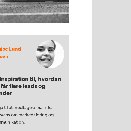
uise Lund
rsen
 inspiration til, hvordan
 får flere leads og
nder
ja til at modtage e-mails fra
evans om markedsføring og
munikation.