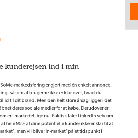
g
e kunderejsen ind i min
 SoMe-markedsføring er gjort med én enkelt annonce.
ing, såsom at brugerne ikke er klar over, hvad du
tillid til dit brand. Men den helt store årsag ligger i det
 åbnet deres sociale medier for at købe. Derudover er
som er i markedet lige nu. Faktisk taler LinkedIn selv om
 at hele 95% af dine potentielle kunder ikke er klar til at
arket’, men vil blive ’in-market’ på et tidspunkt i