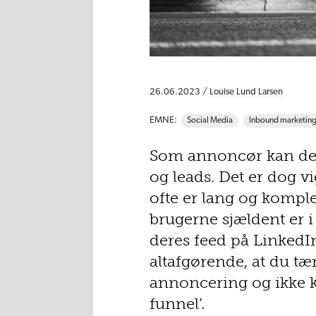
26.06.2023 /
Louise Lund Larsen
EMNE:
Social Media
Inbound marketin
Som annoncør kan det 
og leads. Det er dog vi
ofte er lang og komplek
brugerne sjældent er i
deres feed på LinkedI
altafgørende, at du tæ
annoncering og ikke k
funnel’.