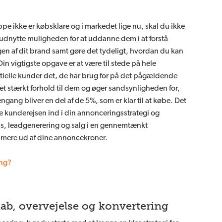
pe ikke er købsklare og i markedet lige nu, skal du ikke
udnytte muligheden for at uddanne dem i at forstå
en af dit brand samt gøre det tydeligt, hvordan du kan
in vigtigste opgave er at være til stede på hele
tielle kunder det, de har brug for på det pågældende
t stærkt forhold til dem og øger sandsynligheden for,
engang bliver en del af de 5%, som er klar til at købe. Det
ele kunderejsen ind i din annonceringsstrategi og
s, leadgenerering og salg i en gennemtænkt
t mere ud af dine annoncekroner.
ing?
ab, overvejelse og konvertering