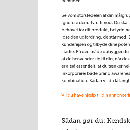
fremtiden.
Selvom størstedelen af din målgrup
ignorere dem. Tværtimod. Du skal 
behovet for dit produkt, betydning
løse den udfordring, de står med. D
kunderejsen og tilbyde dine poten
stadie. På den måde opbygger du e
at de henvender sig til dig, når de 
er altså essentielt, at du tænker h
inkorporerer både brand awarenes
kombination. Sådan vil du få lang
Vil du have hjælp til din annoncer
Sådan gør du: Kendsk