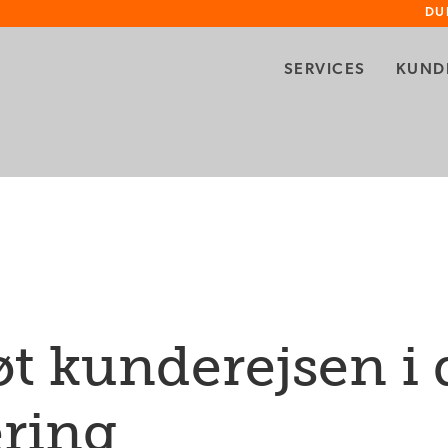
DU
SERVICES
KUND
t kunderejsen i 
ring