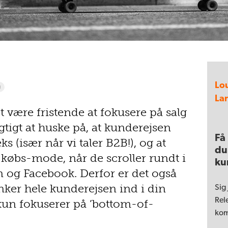
Lo
g
La
være fristende at fokusere på salg
gtigt at huske på, at kunderejsen
Få
s (især når vi taler B2B!), og at
du
 købs-mode, når de scroller rundt i
ku
n og Facebook. Derfor er det også
nker hele kunderejsen ind i din
Sig 
Rel
un fokuserer på ’bottom-of-
kom