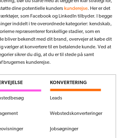
ring, bør du starte med at lægge en klar strategi for,
tøtte dine potentielle kunders
kunderejse
. Her er det
værktøjer, som Facebook og LinkedIn tilbyder. I begge
ninger inddelt i tre overordnede kategorier: kendskab,
orierne repræsenterer forskellige stadier, som en
e bliver bekendt med dit brand, overvejer at købe dit
ig vælger at konvertere til en betalende kunde. Ved at
gorier sikrer du dig, at du er til stede på samt
 af brugernes kunderejse.
RVEJELSE
KONVERTERING
stedbesøg
Leads
agement
Webstedskonverteringer
eovisninger
Jobsøgninger