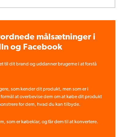
rordnede målsætninger i
dIn og Facebook
 til dit brand og uddanner brugerne i at forstå
ugere, som kender dit produkt, men som er i
il formål at overbevise dem om at købe dit produkt
monstrere for dem, hvad du kan tilbyde.
m, som er købeklar, og får dem til at konvertere.