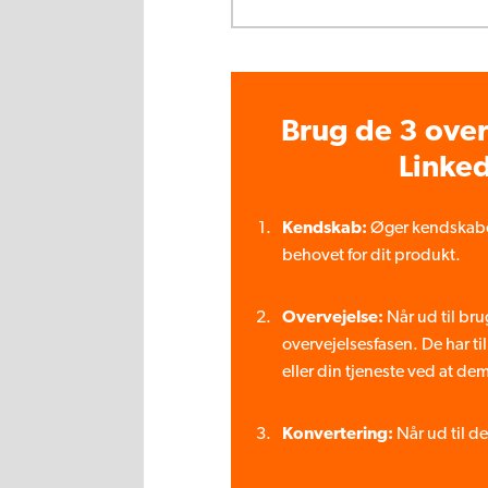
Brug de 3 ove
Linke
Kendskab:
Øger kendskabet
behovet for dit produkt.
Overvejelse:
Når ud til br
overvejelsesfasen. De har t
eller din tjeneste ved at de
Konvertering:
Når ud til de