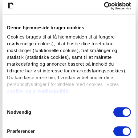
Indhold af høj kvalitet
: Både Google og Bing
prioriterer sider med relevant, velstruktureret og
informativt indhold.
Denne hjemmeside bruger cookies
Mobilvenlighed
: Begge søgemaskiner rangerer
Cookies bruges til at få hjemmesiden til at fungere
(nødvendige cookies), til at huske dine foretrukne
mobiloptimerede sider højere.
indstillinger (funktionelle cookies), trafikmålinger og
Linkbuilding
: Autoritative
backlinks
fra troværdige
statistik (statistiske cookies), samt til at målrette
kilder er vigtige for både Bing og Google.
markedsføring og annoncer baseret på indhold du
tidligere har vist interesse for (markedsføringscookies).
Teknisk SEO
: Hurtige indlæsningstider, korrekt brug af
Du kan læse mere om, hvordan vi behandler dine
H-tags og en god intern linkstruktur gavner din
personoplysninger i forbindelse med cookies i vores
placering i begge søgemaskiner.
cookie- og privatlivspolitik
.
Samtykkevalg
Brug Bing Webmaster Tools til at
Nødvendig
optimere din synlighed
Præferencer
Bing SEO bliver vigtigere, men det betyder ikke, at Google