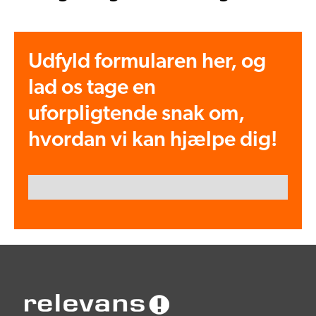
Udfyld formularen her, og
lad os tage en
uforpligtende snak om,
hvordan vi kan hjælpe dig!