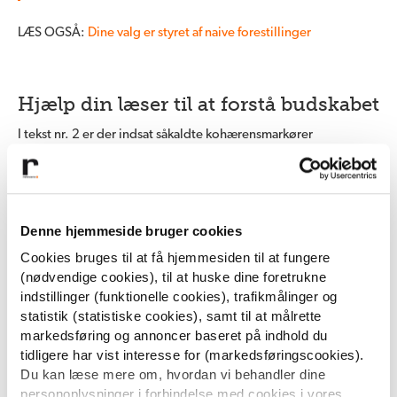
LÆS OGSÅ:
Dine valg er styret af naive forestillinger
Hjælp din læser til at forstå budskabet
I tekst nr. 2 er der indsat såkaldte kohærensmarkører
(fremhævet med fed), der forbinder sætningerne og gør teksten
lettere at forstå. Ved at bruge ord og vendinger som
‘derfor’
,
‘fordi’
,
‘og’
,
‘så’
,
‘men’
og
‘hvilket betyder’
giver man læseren
en oplevelse af sammenhæng.
Denne hjemmeside bruger cookies
Cookies bruges til at få hjemmesiden til at fungere
I tekst nr. 1 (
uden
kohærensmarkører) er det op til læseren selv
(nødvendige cookies), til at huske dine foretrukne
at afgøre, hvordan tekststykkerne hænger sammen i et samlet
indstillinger (funktionelle cookies), trafikmålinger og
forståeligt hele. Hvis læseren derimod ikke forstår, hvordan
statistik (statistiske cookies), samt til at målrette
begreberne i tekststykket er forbundet med hinanden, er det
markedsføring og annoncer baseret på indhold du
sværere at forstå reklamebudskabet.
tidligere har vist interesse for (markedsføringscookies).
Du kan læse mere om, hvordan vi behandler dine
Du kan også skabe sammenhæng hos læseren – og dermed
personoplysninger i forbindelse med cookies i vores