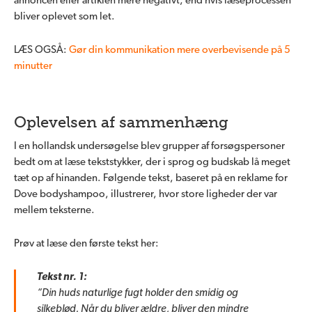
annoncen eller artiklen mere negativt, end hvis læseprocessen
bliver oplevet som let.
LÆS OGSÅ:
Gør din kommunikation mere overbevisende på 5
minutter
Oplevelsen af sammenhæng
I en hollandsk undersøgelse blev grupper af forsøgspersoner
bedt om at læse tekststykker, der i sprog og budskab lå meget
tæt op af hinanden. Følgende tekst, baseret på en reklame for
Dove bodyshampoo, illustrerer, hvor store ligheder der var
mellem teksterne.
Prøv at læse den første tekst her:
Tekst nr. 1:
“Din huds naturlige fugt holder den smidig og
silkeblød. Når du bliver ældre, bliver den mindre