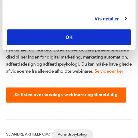
Vis detaljer
Du kan også blive klogere på et af vores webinarer
Brug 30 minutter på at deltage i ét eller flere af vores gratis
OK
torsdags webinarer. Oplægsrækken opdateres jævnligt med
nye temaer og indhold. Du kan blive klogere på flere relevante
discipliner inden for digital marketing, marketing automation,
adfærdsdesign og adfærdspsykologi. Du kan måske have glæde
af videoerne fra allerede afholdte webinarer.
Se videoer her
Se listen over torsdags-webinarer og tilmeld dig
SE ANDRE ARTIKLER OM:
Adfærdspsykologi