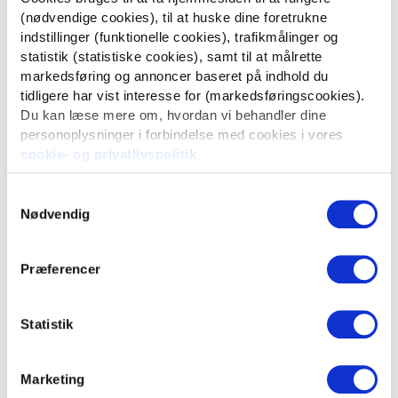
(nødvendige cookies), til at huske dine foretrukne
indstillinger (funktionelle cookies), trafikmålinger og
statistik (statistiske cookies), samt til at målrette
markedsføring og annoncer baseret på indhold du
LÆS MERE OM:
Adfærdsdesign og de adfærdspsykologiske
tidligere har vist interesse for (markedsføringscookies).
greb
Du kan læse mere om, hvordan vi behandler dine
personoplysninger i forbindelse med cookies i vores
cookie- og privatlivspolitik
.
Samtykkevalg
Vi kan alle blive klogere – få del i mere af vores
Nødvendig
viden
Vil du holdes opdateret om den nyeste viden om
adfærdsdesign, branding og leadgenerering. Relevans har
Præferencer
gennem årene oparbejdet massiv viden på disse områder.
Statistik
Få del i vores viden
Marketing