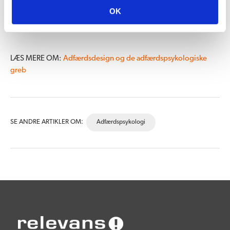
oplevelse til en god forretning, så
kontakt Lasse Hinke
og få en
OK
snak.
LÆS MERE OM:
Adfærdsdesign og de adfærdspsykologiske
greb
SE ANDRE ARTIKLER OM:
Adfærdspsykologi