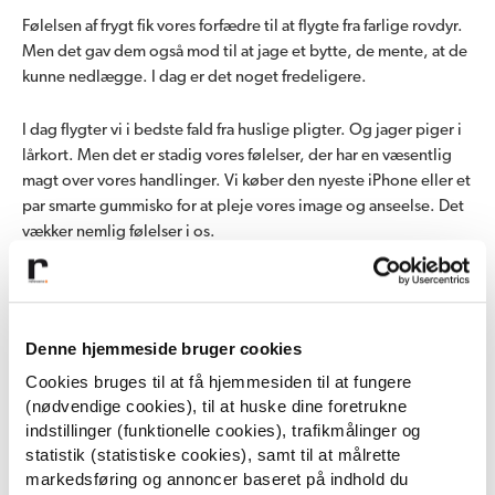
Følelsen af frygt fik vores forfædre til at flygte fra farlige rovdyr.
Men det gav dem også mod til at jage et bytte, de mente, at de
kunne nedlægge. I dag er det noget fredeligere.
I dag flygter vi i bedste fald fra huslige pligter. Og jager piger i
lårkort. Men det er stadig vores følelser, der har en væsentlig
magt over vores handlinger. Vi køber den nyeste iPhone eller et
par smarte gummisko for at pleje vores image og anseelse. Det
vækker nemlig følelser i os.
Men blot fordi følelser er omdrejningspunktet for mange af
vores beslutninger, betyder det ikke, at følelserne er
uforudsigelige. Vi reagerer nogenlunde ens, når det kommer til
Denne hjemmeside bruger cookies
stykket. Særligt hvis noget påvirker os negativt.
Cookies bruges til at få hjemmesiden til at fungere
(nødvendige cookies), til at huske dine foretrukne
LÆS OGSÅ:
Din hjerne forfører dig
indstillinger (funktionelle cookies), trafikmålinger og
statistik (statistiske cookies), samt til at målrette
markedsføring og annoncer baseret på indhold du