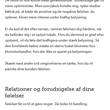
De fleste vil nok kunne nikke genkendende. Solskindage gør os
mere optimistiske. Men som Jakob fortalte mig, tyder studier
faktisk på, at både de positive og de negative følelser, du
oplever, bliver mere intense under kraftig belysning.
Er du ked af det eller nervøs, rammer følelsen dig hårdere, når
du befinder dig i et oplyst lokale. Hvis du derimod er glad eller
opstemt, vil du føle det kraftigere under stærk belysning. Så
den forelskede køber måske en større buket blomster hos
blomsterhandler, hvis der ikke er sparet på belysningen.
Skænk med andre ord omgivelserne en tanke, hvis du vil
påvirke dine kunders følelser.
Relationer og forudsigelse af dine
følelser
Følelser får os til at gøre noget. De leder til handling.