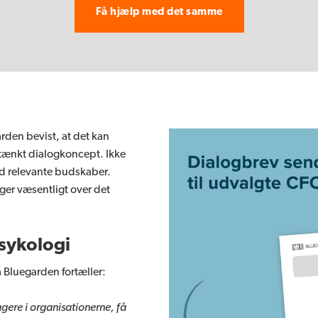
Få hjælp med det samme
en bevist, at det kan
mtænkt dialogkoncept. Ikke
ed relevante budskaber.
gger væsentligt over det
sykologi
 Bluegarden fortæller:
agere i organisationerne, få