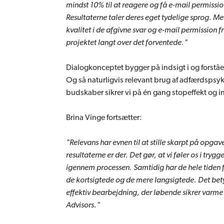
mindst 10% til at reagere og få e-mail permissi
Resultaterne taler deres eget tydelige sprog. M
kvalitet i de afgivne svar og e-mail permission 
projektet langt over det forventede."
Dialogkonceptet bygger på indsigt i og forstå
Og så naturligvis relevant brug af adfærdspsyk
budskaber sikrer vi på én gang stopeffekt og i
Brina Vinge fortsætter:
"Relevans har evnen til at stille skarpt på opgaven
resultaterne er der. Det gør, at vi føler os i try
igennem processen. Samtidig har de hele tiden 
de kortsigtede og de mere langsigtede. Det bet
effektiv bearbejdning, der løbende sikrer varme 
Advisors."