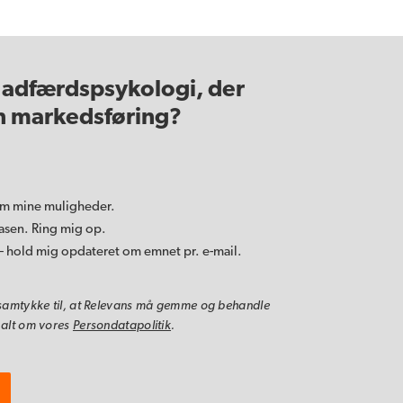
 adfærdspsykologi, der
in markedsføring?
om mine muligheder.
asen. Ring mig op.
 – hold mig opdateret om emnet pr. e-mail.
u samtykke til, at Relevans må gemme og behandle
 alt om vores
Persondatapolitik
.