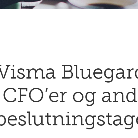
 Visma Bluega
l CFO’er og and
beslutningstag