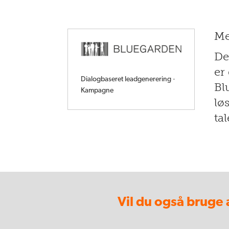
Me
De
er
Dialogbaseret leadgenerering ·
Bl
Kampagne
lø
ta
Vil du også bruge