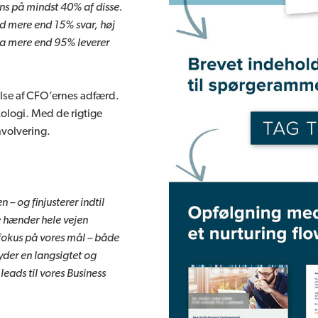
ons på mindst 40% af disse.
ed mere end 15% svar, høj
fra mere end 95% leverer
else af CFO’ernes adfærd.
ologi. Med de rigtige
nvolvering.
 – og finjusterer indtil
gge hænder hele vejen
fokus på vores mål – både
yder en langsigtet og
leads til vores Business