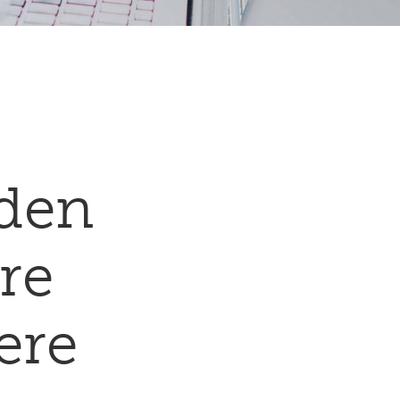
rden
re
ere