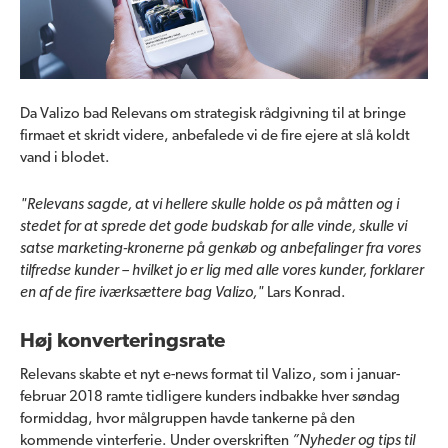
Da Valizo bad Relevans om strategisk rådgivning til at bringe
firmaet et skridt videre, anbefalede vi de fire ejere at slå koldt
vand i blodet.
"Relevans sagde, at vi hellere skulle holde os på måtten og i
stedet for at sprede det gode budskab for alle vinde, skulle vi
satse marketing-kronerne på genkøb og anbefalinger fra vores
tilfredse kunder – hvilket jo er lig med alle vores kunder, forklarer
en af de fire iværksættere bag Valizo,"
Lars Konrad.
Høj konverteringsrate
Relevans skabte et nyt e-news format til Valizo, som i januar-
februar 2018 ramte tidligere kunders indbakke hver søndag
formiddag, hvor målgruppen havde tankerne på den
kommende vinterferie. Under overskriften
”Nyheder og tips til