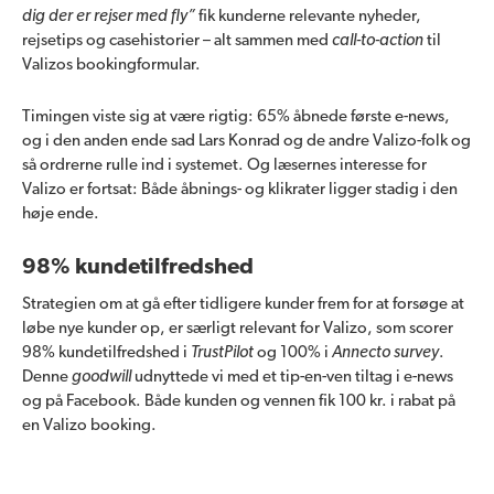
dig der er rejser med fly”
fik kunderne relevante nyheder,
rejsetips og casehistorier – alt sammen med
call-to-action
til
Valizos bookingformular.
Timingen viste sig at være rigtig: 65% åbnede første e-news,
og i den anden ende sad Lars Konrad og de andre Valizo-folk og
så ordrerne rulle ind i systemet. Og læsernes interesse for
Valizo er fortsat: Både åbnings- og klikrater ligger stadig i den
høje ende.
98% kundetilfredshed
Strategien om at gå efter tidligere kunder frem for at forsøge at
løbe nye kunder op, er særligt relevant for Valizo, som scorer
98% kundetilfredshed i
TrustPilot
og 100% i
Annecto survey
.
Denne
goodwill
udnyttede vi med et tip-en-ven tiltag i e-news
og på Facebook. Både kunden og vennen fik 100 kr. i rabat på
en Valizo booking.