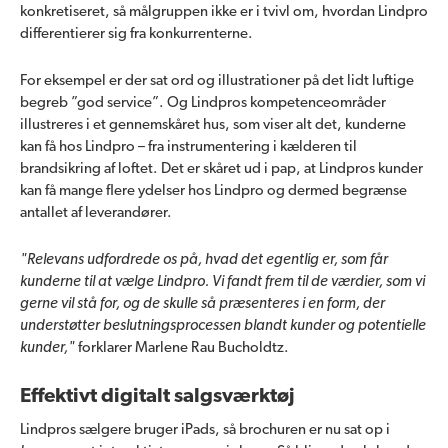
konkretiseret, så målgruppen ikke er i tvivl om, hvordan Lindpro
differentierer sig fra konkurrenterne.
For eksempel er der sat ord og illustrationer på det lidt luftige
begreb ”god service”. Og Lindpros kompetenceområder
illustreres i et gennemskåret hus, som viser alt det, kunderne
kan få hos Lindpro – fra instrumentering i kælderen til
brandsikring af loftet. Det er skåret ud i pap, at Lindpros kunder
kan få mange flere ydelser hos Lindpro og dermed begrænse
antallet af leverandører.
"Relevans udfordrede os på, hvad det egentlig er, som får
kunderne til at vælge Lindpro. Vi fandt frem til de værdier, som vi
gerne vil stå for, og de skulle så præsenteres i en form, der
understøtter beslutningsprocessen blandt kunder og potentielle
kunder,"
forklarer Marlene Rau Bucholdtz.
Effektivt digitalt salgsværktøj
Lindpros sælgere bruger iPads, så brochuren er nu sat op i